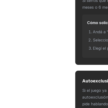
Si sentís que
meses o 6 mes
Cómo solici
Andá a 
Selecci
Elegí el
Autoexclus
Si el juego y
autoexclusión
pide habland