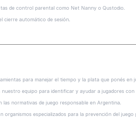
tas de control parental como Net Nanny o Qustodio.
el cierre automático de sesión.
promiso con el Juego Responsable
mientas para manejar el tiempo y la plata que ponés en j
nuestro equipo para identificar y ayudar a jugadores con
 las normativas de juego responsable en Argentina.
 organismos especializados para la prevención del juego 