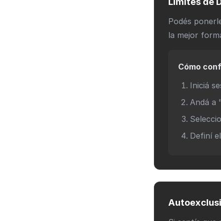
Límites de 
Podés ponerle
la mejor form
Cómo confi
Iniciá s
Andá a 
Seleccio
Definí e
Autoexclus