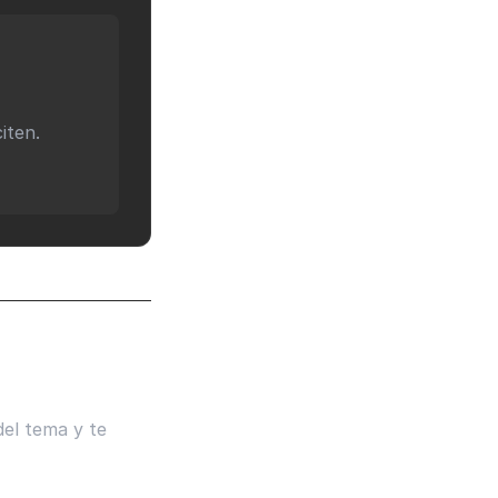
iten.
del tema y te