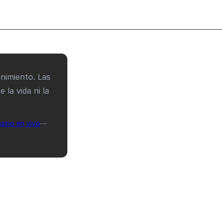
nimiento. Las
la vida ni la
sino en vivo
—