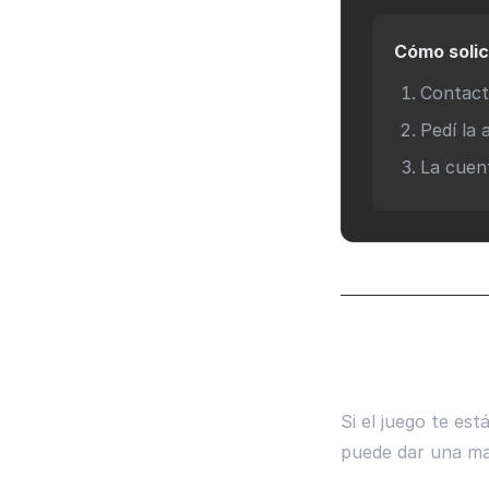
Cómo solici
Contactá
Pedí la 
La cuen
¿Dónde pedi
Si el juego te es
puede dar una m