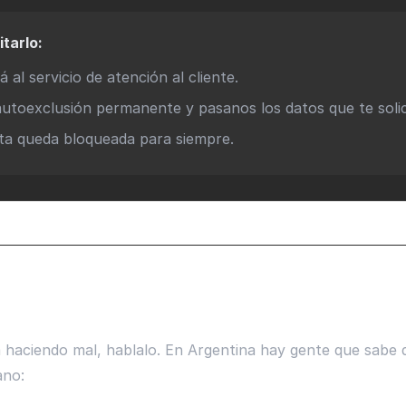
tarlo:
 al servicio de atención al cliente.
autoexclusión permanente y pasanos los datos que te solic
ta queda bloqueada para siempre.
r ayuda?
tá haciendo mal, hablalo. En Argentina hay gente que sabe 
ano: