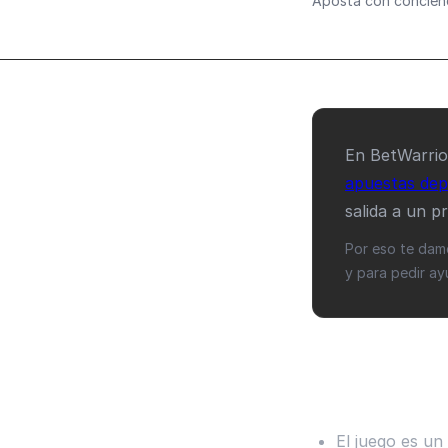
Apostá con concienci
En BetWarrio
apuestas dep
salida a un p
Por eso te dam
y para pedir ay
Principios d
El juego es un